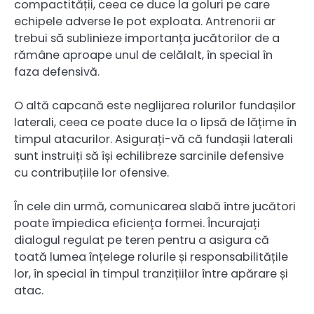
compactității, ceea ce duce la goluri pe care
echipele adverse le pot exploata. Antrenorii ar
trebui să sublinieze importanța jucătorilor de a
rămâne aproape unul de celălalt, în special în
faza defensivă.
O altă capcană este neglijarea rolurilor fundașilor
laterali, ceea ce poate duce la o lipsă de lățime în
timpul atacurilor. Asigurați-vă că fundașii laterali
sunt instruiți să își echilibreze sarcinile defensive
cu contribuțiile lor ofensive.
În cele din urmă, comunicarea slabă între jucători
poate împiedica eficiența formei. Încurajați
dialogul regulat pe teren pentru a asigura că
toată lumea înțelege rolurile și responsabilitățile
lor, în special în timpul tranzițiilor între apărare și
atac.