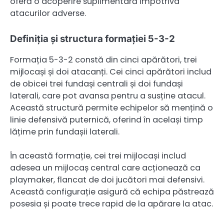
oferă o acoperire suplimentară împotriva
atacurilor adverse.
Definiția și structura formației 5-3-2
Formația 5-3-2 constă din cinci apărători, trei
mijlocași și doi atacanți. Cei cinci apărători includ
de obicei trei fundași centrali și doi fundași
laterali, care pot avansa pentru a susține atacul.
Această structură permite echipelor să mențină o
linie defensivă puternică, oferind în același timp
lățime prin fundașii laterali.
În această formație, cei trei mijlocași includ
adesea un mijlocaș central care acționează ca
playmaker, flancat de doi jucători mai defensivi.
Această configurație asigură că echipa păstrează
posesia și poate trece rapid de la apărare la atac.