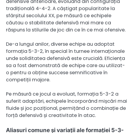
defensive anterioare, evoluând din configurația
tradițională 4-4-2. A câștigat popularitate la
sfârșitul secolului XX, pe măsură ce echipele
căutau o stabilitate defensivă mai mare ca
răspuns la stilurile de joc din ce în ce mai ofensive.
De-a lungul anilor, diverse echipe au adoptat
formația 5-3-2, în special în turnee internaționale
unde soliditatea defensivă este crucială. Eficiența
sa a fost demonstrată de echipe care au utilizat-
o pentru a obține succese semnificative în
competiții majore.
Pe măsură ce jocul a evoluat, formația 5-3-2 a
suferit adaptări, echipele încorporând mișcări mai
fluide și joc pozițional, permițând o combinație de
forță defensivă și creativitate în atac.
Aliasuri comune și variații ale formației 5-3-