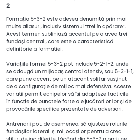
2
Formația 5-3-2 este adesea denumită prin mai
multe aliasuri, inclusiv sistemul “trei în apărare”.
Acest termen subliniază accentul pe a avea trei
fundași centrali, care este o caracteristică
definitorie a formației.
Variațiile formei 5-3-2 pot include 5-2-1-2, unde
se adaugă un mijlocaș central ofensiv, sau 5-3-1-1,
care pune accent pe un atacant solitar susținut
de o configurație de mijloc mai defensivă. Aceste
variații permit echipelor să își adapteze tacticile
în funcție de punctele forte ale jucătorilor lor și de
provocările specifice prezentate de adversari.
Antrenorii pot, de asemenea, să ajusteze rolurile
fundașilor laterali și mijlocașilor pentru a crea
stiluri de joc diferite, făcând din 5-3-2 o opțiune