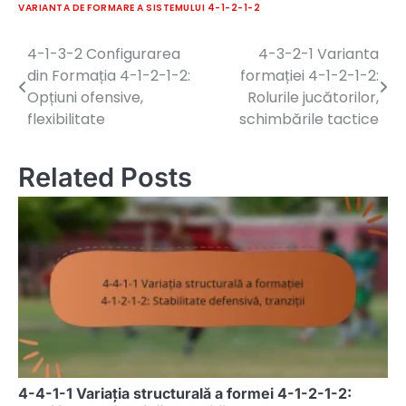
VARIANTA DE FORMARE A SISTEMULUI 4-1-2-1-2
4-1-3-2 Configurarea
4-3-2-1 Varianta
Post
din Formația 4-1-2-1-2:
formației 4-1-2-1-2:
navigation
Opțiuni ofensive,
Rolurile jucătorilor,
flexibilitate
schimbările tactice
Related Posts
4-4-1-1 Variația structurală a formei 4-1-2-1-2: