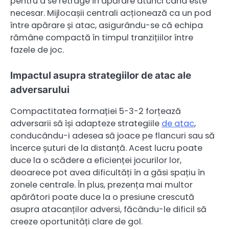
pentru a se retrage în apărare atunci când este
necesar. Mijlocașii centrali acționează ca un pod
între apărare și atac, asigurându-se că echipa
rămâne compactă în timpul tranzițiilor între
fazele de joc.
Impactul asupra strategiilor de atac ale
adversarului
Compactitatea formației 5-3-2 forțează
adversarii să își adapteze strategiile
de atac
,
conducându-i adesea să joace pe flancuri sau să
încerce șuturi de la distanță. Acest lucru poate
duce la o scădere a eficienței jocurilor lor,
deoarece pot avea dificultăți în a găsi spațiu în
zonele centrale. În plus, prezența mai multor
apărători poate duce la o presiune crescută
asupra atacanților adversi, făcându-le dificil să
creeze oportunități clare de gol.