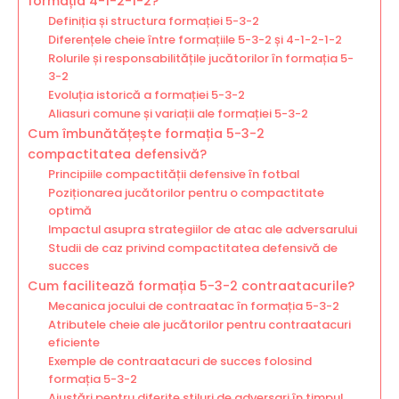
formația 4-1-2-1-2?
Definiția și structura formației 5-3-2
Diferențele cheie între formațiile 5-3-2 și 4-1-2-1-2
Rolurile și responsabilitățile jucătorilor în formația 5-
3-2
Evoluția istorică a formației 5-3-2
Aliasuri comune și variații ale formației 5-3-2
Cum îmbunătățește formația 5-3-2
compactitatea defensivă?
Principiile compactității defensive în fotbal
Poziționarea jucătorilor pentru o compactitate
optimă
Impactul asupra strategiilor de atac ale adversarului
Studii de caz privind compactitatea defensivă de
succes
Cum facilitează formația 5-3-2 contraatacurile?
Mecanica jocului de contraatac în formația 5-3-2
Atributele cheie ale jucătorilor pentru contraatacuri
eficiente
Exemple de contraatacuri de succes folosind
formația 5-3-2
Ajustări pentru diferite stiluri de adversari în timpul