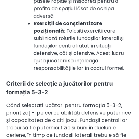
pasele rapide și mișcarea pentru a
profita de spațiul lăsat de echipa
adversă.
Exerciții de conștientizare
pozițională:
Folosiți exerciții care
subliniază rolurile fundașilor laterali și
fundașilor centrali atât în situații
defensive, cât și ofensive. Acest lucru
ajută jucătorii să înțeleagă
responsabilitățile lor în cadrul formei.
Criterii de selecție a jucătorilor pentru
formația 5-3-2
Când selectați jucători pentru formația 5-3-2,
prioritizați-i pe cei cu abilități defensive puternice
și capacitatea de a citi jocul. Fundașii centrali ar
trebui să fie puternici fizic și buni în duelurile
aeriene, în timp ce fundașii laterali trebuie să fie