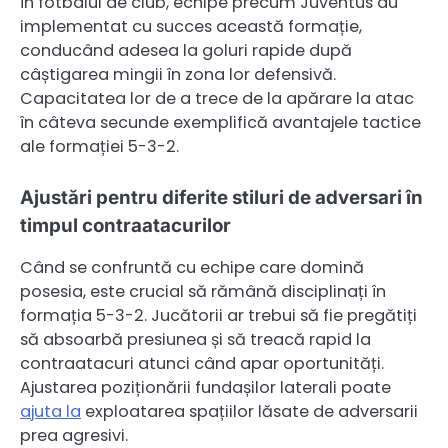
În fotbalul de club, echipe precum Juventus au
implementat cu succes această formație,
conducând adesea la goluri rapide după
câștigarea mingii în zona lor defensivă.
Capacitatea lor de a trece de la apărare la atac
în câteva secunde exemplifică avantajele tactice
ale formației 5-3-2.
Ajustări pentru diferite stiluri de adversari în
timpul contraatacurilor
Când se confruntă cu echipe care domină
posesia, este crucial să rămână disciplinați în
formația 5-3-2. Jucătorii ar trebui să fie pregătiți
să absoarbă presiunea și să treacă rapid la
contraatacuri atunci când apar oportunități.
Ajustarea poziționării fundașilor laterali poate
ajuta la
exploatarea spațiilor lăsate de adversarii
prea agresivi.