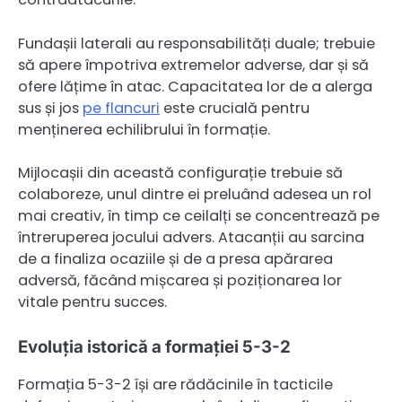
Fundașii laterali au responsabilități duale; trebuie
să apere împotriva extremelor adverse, dar și să
ofere lățime în atac. Capacitatea lor de a alerga
sus și jos
pe flancuri
este crucială pentru
menținerea echilibrului în formație.
Mijlocașii din această configurație trebuie să
colaboreze, unul dintre ei preluând adesea un rol
mai creativ, în timp ce ceilalți se concentrează pe
întreruperea jocului advers. Atacanții au sarcina
de a finaliza ocaziile și de a presa apărarea
adversă, făcând mișcarea și poziționarea lor
vitale pentru succes.
Evoluția istorică a formației 5-3-2
Formația 5-3-2 își are rădăcinile în tacticile