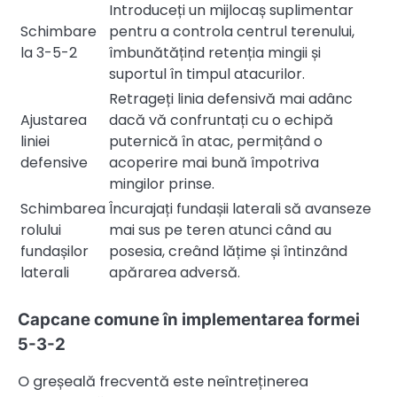
Introduceți un mijlocaș suplimentar
Schimbare
pentru a controla centrul terenului,
la 3-5-2
îmbunătățind retenția mingii și
suportul în timpul atacurilor.
Retrageți linia defensivă mai adânc
Ajustarea
dacă vă confruntați cu o echipă
liniei
puternică în atac, permițând o
defensive
acoperire mai bună împotriva
mingilor prinse.
Schimbarea
Încurajați fundașii laterali să avanseze
rolului
mai sus pe teren atunci când au
fundașilor
posesia, creând lățime și întinzând
laterali
apărarea adversă.
Capcane comune în implementarea formei
5-3-2
O greșeală frecventă este neîntreținerea