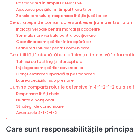
Poziționarea în timpul fazelor fixe
Ajustarea pozițiilor în timpul tranzițiilor
Zonele terenului și responsabilitățile jucătorilor
Ce strategii de comunicare sunt esențiale pentru roluril
Indicații verbale pentru marcaj și acoperire
Semnale non-verbale pentru poziționare
Coordinarea mișcărilor între apărători
Stabilirea rolurilor pentru comunicare
Ce abilități îmbunătățesc eficiența defensivă în formați
Tehnici de tackling și interceptare
Înțelegerea mișcărilor adversarilor
Conștientizarea spațială și poziționarea
Luarea deciziilor sub presiune
Cum se compară rolurile defensive în 4-1-2-1-2 cu alte 
Responsabilități cheie
Nuanțele poziționării
Strategii de comunicare
Avantajele 4-1-2-1-2
Care sunt responsabilitățile principal