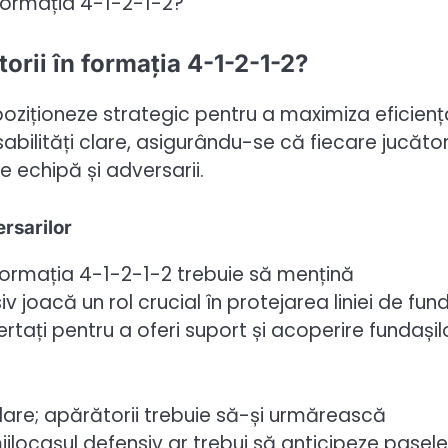
orii în formația 4-1-2-1-2?
 poziționeze strategic pentru a maximiza eficienț
sabilități clare, asigurându-se că fiecare jucăto
e echipă și adversarii.
ersarilor
n formația 4-1-2-1-2 trebuie să mențină
 joacă un rol crucial în protejarea liniei de fund
rtați pentru a oferi suport și acoperire fundașil
clare; apărătorii trebuie să-și urmărească
jlocașul defensiv ar trebui să anticipeze pasele