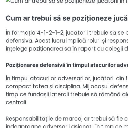
Cum ar trebui să se poziționeze jucăt
În formația 4-1-2-1-2, jucătorii trebuie să se
defensivă. Acest lucru implică roluri și respon
înțelege poziționarea sa în raport cu colegii d
Poziționarea defensivă în timpul atacurilor adv
În timpul atacurilor adversarilor, jucătorii di
compactitatea și disciplina. Mijlocașul defensiv
timp ce fundașii laterali trebuie să rămână ale
centrali.
Responsabilitățile de marcaj ar trebui să fie 
îndeaproape adversarii asignați, în timp ce mi