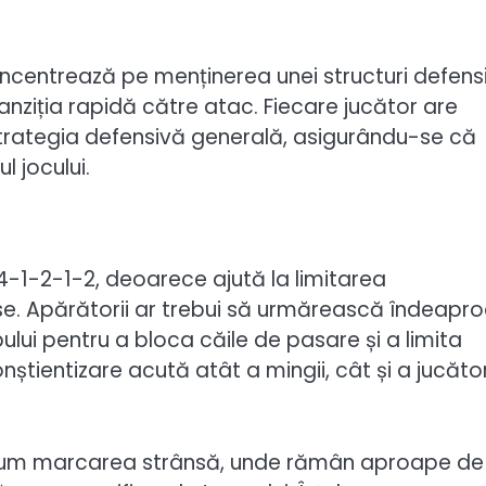
oncentrează pe menținerea unei structuri defens
ranziția rapidă către atac. Fiecare jucător are
 strategia defensivă generală, asigurându-se că
 jocului.
4-1-2-1-2, deoarece ajută la limitarea
se. Apărătorii ar trebui să urmărească îndeapr
ului pentru a bloca căile de pasare și a limita
tientizare acută atât a mingii, cât și a jucător
recum marcarea strânsă, unde rămân aproape de