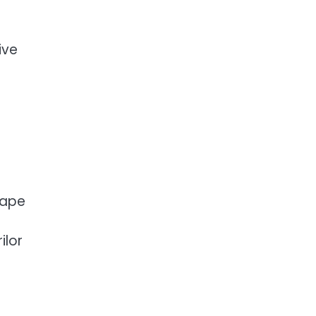
ive
oape
ilor