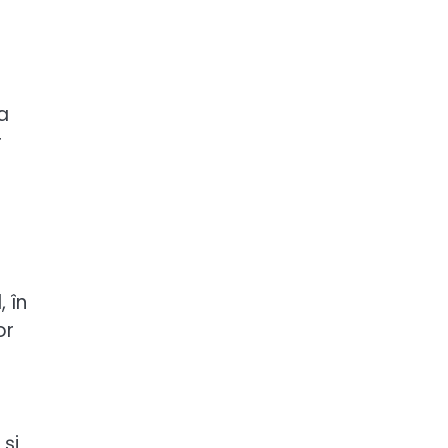
a
r
, în
or
 și