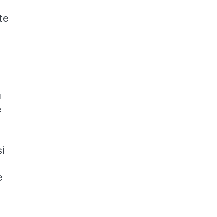
te
ă
e
i
ă
e