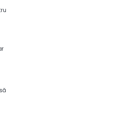
tru
ar
 să