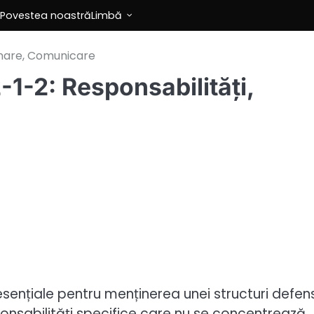
Povestea noastră
Limbă
ionare, Comunicare
-1-2: Responsabilități,
esențiale pentru menținerea unei structuri defen
ponsabilități specifice care nu se concentrează