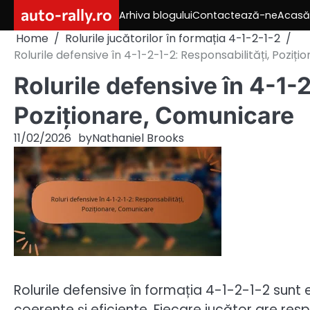
Skip
auto-rally.ro
Arhiva blogului
Contactează-ne
Acasă
to
Home
Rolurile jucătorilor în formația 4-1-2-1-2
content
Rolurile defensive în 4-1-2-1-2: Responsabilități, Poziț
Rolurile defensive în 4-1-2
Poziționare, Comunicare
11/02/2026
by
Nathaniel Brooks
Rolurile defensive în formația 4-1-2-1-2 sunt 
coerente și eficiente. Fiecare jucător are res