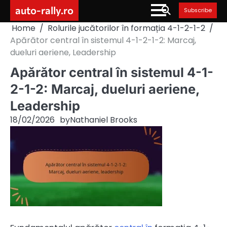
Skip
auto-rally.ro
Subscribe
to
Home
Rolurile jucătorilor în formația 4-1-2-1-2
content
Apărător central în sistemul 4-1-2-1-2: Marcaj,
dueluri aeriene, Leadership
Apărător central în sistemul 4-1-
2-1-2: Marcaj, dueluri aeriene,
Leadership
18/02/2026
by
Nathaniel Brooks