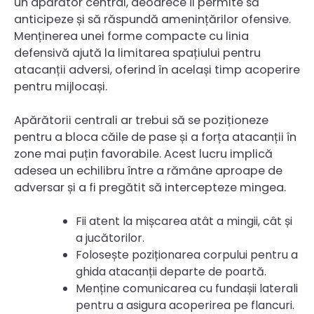
un apărător central, deoarece îi permite să
anticipeze și să răspundă amenințărilor ofensive.
Menținerea unei forme compacte cu linia
defensivă ajută la limitarea spațiului pentru
atacanții adversi, oferind în același timp acoperire
pentru mijlocași.
Apărătorii centrali ar trebui să se poziționeze
pentru a bloca căile de pase și a forța atacanții în
zone mai puțin favorabile. Acest lucru implică
adesea un echilibru între a rămâne aproape de
adversar și a fi pregătit să intercepteze mingea.
Fii atent la mișcarea atât a mingii, cât și
a jucătorilor.
Folosește poziționarea corpului pentru a
ghida atacanții departe de poartă.
Menține comunicarea cu fundașii laterali
pentru a asigura acoperirea pe flancuri.