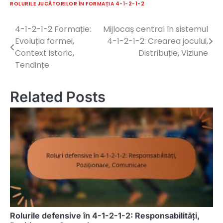
ROLURILE JUCĂTORILOR ÎN FORMAȚIA 4-1-2-1-2
4-1-2-1-2 Formație:
Mijlocaș central în sistemul
Post
Evoluția formei,
4-1-2-1-2: Crearea jocului,
navigation
Context istoric,
Distribuție, Viziune
Tendințe
Related Posts
Rolurile defensive în 4-1-2-1-2: Responsabilități,