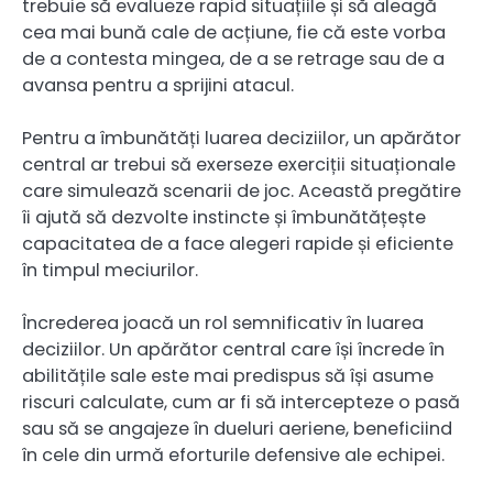
trebuie să evalueze rapid situațiile și să aleagă
cea mai bună cale de acțiune, fie că este vorba
de a contesta mingea, de a se retrage sau de a
avansa pentru a sprijini atacul.
Pentru a îmbunătăți luarea deciziilor, un apărător
central ar trebui să exerseze exerciții situaționale
care simulează scenarii de joc. Această pregătire
îi ajută să dezvolte instincte și îmbunătățește
capacitatea de a face alegeri rapide și eficiente
în timpul meciurilor.
Încrederea joacă un rol semnificativ în luarea
deciziilor. Un apărător central care își încrede în
abilitățile sale este mai predispus să își asume
riscuri calculate, cum ar fi să intercepteze o pasă
sau să se angajeze în dueluri aeriene, beneficiind
în cele din urmă eforturile defensive ale echipei.