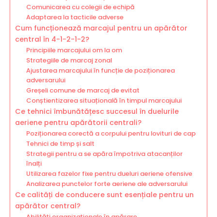
Comunicarea cu colegii de echipă
Adaptarea la tacticile adverse
Cum funcționează marcajul pentru un apărător
central în 4-1-2-1-2?
Principiile marcajului om la om
Strategiile de marcaj zonal
Ajustarea marcajului în funcție de poziționarea
adversarului
Greșeli comune de marcaj de evitat
Conștientizarea situațională în timpul marcajului
Ce tehnici îmbunătățesc succesul în duelurile
aeriene pentru apărătorii centrali?
Poziționarea corectă a corpului pentru lovituri de cap
Tehnici de timp și salt
Strategii pentru a se apăra împotriva atacanților
înalți
Utilizarea fazelor fixe pentru dueluri aeriene ofensive
Analizarea punctelor forte aeriene ale adversarului
Ce calități de conducere sunt esențiale pentru un
apărător central?
Abilități organizaționale în apărare