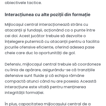
obiectivele tactice.
Interacțiunea cu alte poziții din formație
Mijlocașul central interacționează strâns cu
atacanții și fundașii, acționând ca o punte între
cei doi. Acest jucător trebuie să dezvolte o
înțelegere puternică cu atacanții pentru a facilita
jocurile ofensive eficiente, oferind adesea pase
cheie care duc la oportunități de gol.
Defensiv, mijlocașul central trebuie să coordoneze
cu linia de apărare, asigurându-se că tranzițiile
defensive sunt fluide și că echipa rămâne
compactă atunci când nu are posesia. Această
interacțiune este vitală pentru menținerea
integrității formației.
În plus, capacitatea mijlocașului central de a