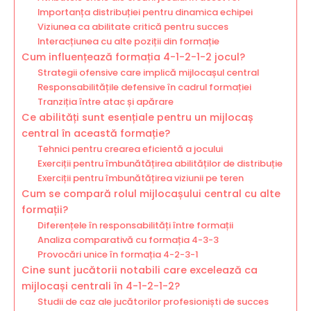
Importanța distribuției pentru dinamica echipei
Viziunea ca abilitate critică pentru succes
Interacțiunea cu alte poziții din formație
Cum influențează formația 4-1-2-1-2 jocul?
Strategii ofensive care implică mijlocașul central
Responsabilitățile defensive în cadrul formației
Tranziția între atac și apărare
Ce abilități sunt esențiale pentru un mijlocaș
central în această formație?
Tehnici pentru crearea eficientă a jocului
Exerciții pentru îmbunătățirea abilităților de distribuție
Exerciții pentru îmbunătățirea viziunii pe teren
Cum se compară rolul mijlocașului central cu alte
formații?
Diferențele în responsabilități între formații
Analiza comparativă cu formația 4-3-3
Provocări unice în formația 4-2-3-1
Cine sunt jucătorii notabili care excelează ca
mijlocași centrali în 4-1-2-1-2?
Studii de caz ale jucătorilor profesioniști de succes