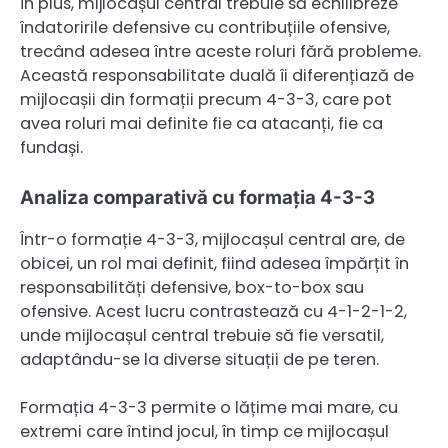
În plus, mijlocașul central trebuie să echilibreze
îndatoririle defensive cu contribuțiile ofensive,
trecând adesea între aceste roluri fără probleme.
Această responsabilitate duală îi diferențiază de
mijlocașii din formații precum 4-3-3, care pot
avea roluri mai definite fie ca atacanți, fie ca
fundași.
Analiza comparativă cu formația 4-3-3
Într-o formație 4-3-3, mijlocașul central are, de
obicei, un rol mai definit, fiind adesea împărțit în
responsabilități defensive, box-to-box sau
ofensive. Acest lucru contrastează cu 4-1-2-1-2,
unde mijlocașul central trebuie să fie versatil,
adaptându-se la diverse situații de pe teren.
Formația 4-3-3 permite o lățime mai mare, cu
extremi care întind jocul, în timp ce mijlocașul