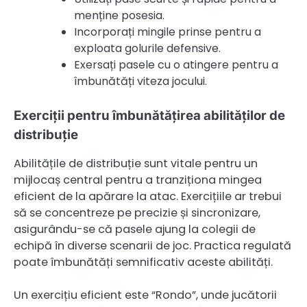
menține posesia.
Incorporați mingile prinse pentru a
exploata golurile defensive.
Exersați pasele cu o atingere pentru a
îmbunătăți viteza jocului.
Exerciții pentru îmbunătățirea abilităților de
distribuție
Abilitățile de distribuție sunt vitale pentru un
mijlocaș central pentru a tranziționa mingea
eficient de la apărare la atac. Exercițiile ar trebui
să se concentreze pe precizie și sincronizare,
asigurându-se că pasele ajung la colegii de
echipă în diverse scenarii de joc. Practica regulată
poate îmbunătăți semnificativ aceste abilități.
Un exercițiu eficient este “Rondo”, unde jucătorii