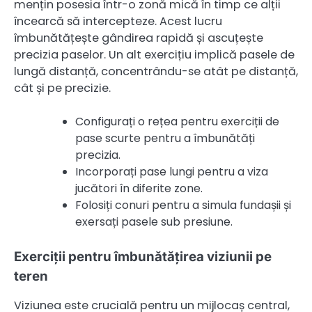
mențin posesia într-o zonă mică în timp ce alții
încearcă să intercepteze. Acest lucru
îmbunătățește gândirea rapidă și ascuțește
precizia paselor. Un alt exercițiu implică pasele de
lungă distanță, concentrându-se atât pe distanță,
cât și pe precizie.
Configurați o rețea pentru exerciții de
pase scurte pentru a îmbunătăți
precizia.
Incorporați pase lungi pentru a viza
jucători în diferite zone.
Folosiți conuri pentru a simula fundașii și
exersați pasele sub presiune.
Exerciții pentru îmbunătățirea viziunii pe
teren
Viziunea este crucială pentru un mijlocaș central,