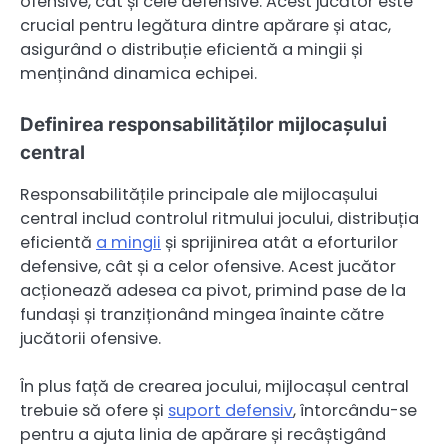
ofensive, cât și cele defensive. Acest jucător este
crucial pentru legătura dintre apărare și atac,
asigurând o distribuție eficientă a mingii și
menținând dinamica echipei.
Definirea responsabilităților mijlocașului
central
Responsabilitățile principale ale mijlocașului
central includ controlul ritmului jocului, distribuția
eficientă
a mingii
și sprijinirea atât a eforturilor
defensive, cât și a celor ofensive. Acest jucător
acționează adesea ca pivot, primind pase de la
fundași și tranziționând mingea înainte către
jucătorii ofensive.
În plus față de crearea jocului, mijlocașul central
trebuie să ofere și
suport defensiv
, întorcându-se
pentru a ajuta linia de apărare și recâștigând