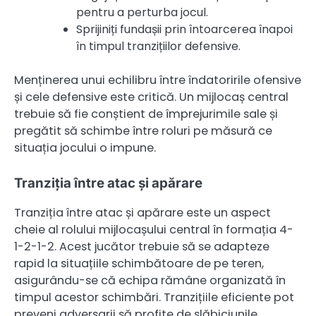
pentru a perturba jocul.
Sprijiniți fundașii prin întoarcerea înapoi
în timpul tranzițiilor defensive.
Menținerea unui echilibru între îndatoririle ofensive
și cele defensive este critică. Un mijlocaș central
trebuie să fie conștient de împrejurimile sale și
pregătit să schimbe între roluri pe măsură ce
situația jocului o impune.
Tranziția între atac și apărare
Tranziția între atac și apărare este un aspect
cheie al rolului mijlocașului central în formația 4-
1-2-1-2. Acest jucător trebuie să se adapteze
rapid la situațiile schimbătoare de pe teren,
asigurându-se că echipa rămâne organizată în
timpul acestor schimbări. Tranzițiile eficiente pot
preveni adversarii să profite de slăbiciunile