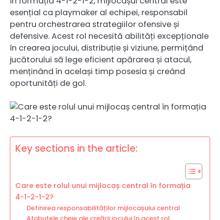
În formația 4-1-2-1-2, mijlocașul central este
esențial ca playmaker al echipei, responsabil
pentru orchestrarea strategiilor ofensive și
defensive. Acest rol necesită abilități excepționale
în crearea jocului, distribuție și viziune, permițând
jucătorului să lege eficient apărarea și atacul,
menținând în același timp posesia și creând
oportunități de gol.
Key sections in the article:
Care este rolul unui mijlocaș central în formația
4-1-2-1-2?
Definirea responsabilităților mijlocașului central
Atributele cheie ale creării jocului în acest rol