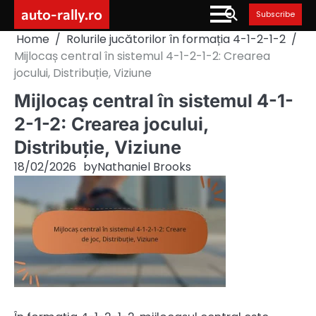
Skip
auto-rally.ro
Subscribe
to
Home
Rolurile jucătorilor în formația 4-1-2-1-2
content
Mijlocaș central în sistemul 4-1-2-1-2: Crearea
jocului, Distribuție, Viziune
Mijlocaș central în sistemul 4-1-
2-1-2: Crearea jocului,
Distribuție, Viziune
18/02/2026
by
Nathaniel Brooks