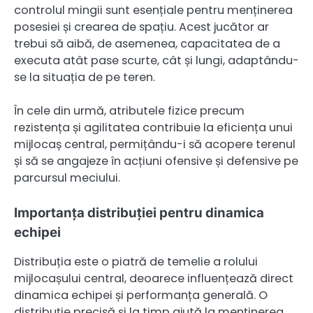
controlul mingii sunt esențiale pentru menținerea
posesiei și crearea de spațiu. Acest jucător ar
trebui să aibă, de asemenea, capacitatea de a
executa atât pase scurte, cât și lungi, adaptându-
se la situația de pe teren.
În cele din urmă, atributele fizice precum
rezistența și agilitatea contribuie la eficiența unui
mijlocaș central, permițându-i să acopere terenul
și să se angajeze în acțiuni ofensive și defensive pe
parcursul meciului.
Importanța distribuției pentru dinamica
echipei
Distribuția este o piatră de temelie a rolului
mijlocașului central, deoarece influențează direct
dinamica echipei și performanța generală. O
distribuție precisă și la timp ajută la menținerea