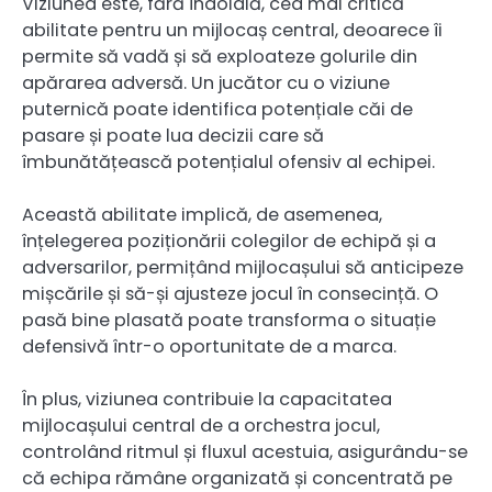
Viziunea este, fără îndoială, cea mai critică
abilitate pentru un mijlocaș central, deoarece îi
permite să vadă și să exploateze golurile din
apărarea adversă. Un jucător cu o viziune
puternică poate identifica potențiale căi de
pasare și poate lua decizii care să
îmbunătățească potențialul ofensiv al echipei.
Această abilitate implică, de asemenea,
înțelegerea poziționării colegilor de echipă și a
adversarilor, permițând mijlocașului să anticipeze
mișcările și să-și ajusteze jocul în consecință. O
pasă bine plasată poate transforma o situație
defensivă într-o oportunitate de a marca.
În plus, viziunea contribuie la capacitatea
mijlocașului central de a orchestra jocul,
controlând ritmul și fluxul acestuia, asigurându-se
că echipa rămâne organizată și concentrată pe