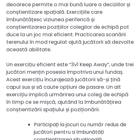
deoarece permite o mai bună luare a deciziilor și
conștientizare spațială. Exercițiile care
îmbunătățesc viziunea periferică și
conștientizarea pozițiilor colegilor de echipă pot
duce la un joc mai eficient. Practicarea scanării
terenului în mod regulat ajută jucătorii să dezvolte
această abilitate.
Un exercițiu eficient este “3v1 Keep Away”, unde trei
jucători mențin posesia împotriva unui fundaș.
Acest exercițiu încurajează jucătorii să-și țină
capul sus și să caute opțiuni de pasare. Un alt
exercițiu implică urmărirea unui coleg de echipă
în timp ce se mișcă, ajutând la îmbunătățirea
conștientizării spațiului și poziționării.
Participați la jocuri cu număr redus de
jucători pentru a îmbunătăți
conștientizarea situațională.