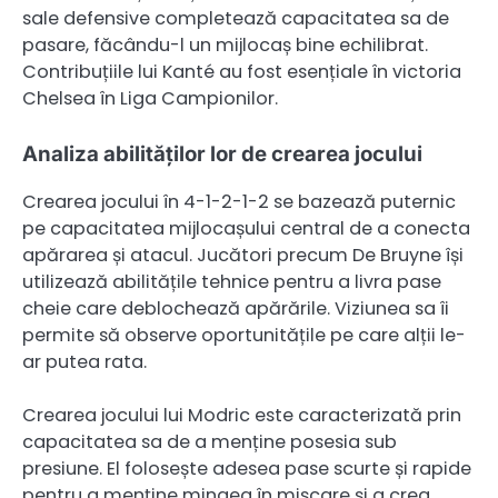
sale defensive completează capacitatea sa de
pasare, făcându-l un mijlocaș bine echilibrat.
Contribuțiile lui Kanté au fost esențiale în victoria
Chelsea în Liga Campionilor.
Analiza abilităților lor de crearea jocului
Crearea jocului în 4-1-2-1-2 se bazează puternic
pe capacitatea mijlocașului central de a conecta
apărarea și atacul. Jucători precum De Bruyne își
utilizează abilitățile tehnice pentru a livra pase
cheie care deblochează apărările. Viziunea sa îi
permite să observe oportunitățile pe care alții le-
ar putea rata.
Crearea jocului lui Modric este caracterizată prin
capacitatea sa de a menține posesia sub
presiune. El folosește adesea pase scurte și rapide
pentru a menține mingea în mișcare și a crea