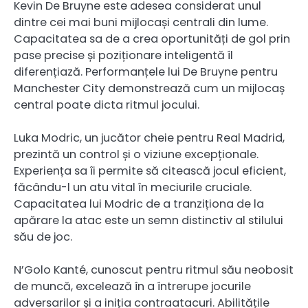
Kevin De Bruyne este adesea considerat unul
dintre cei mai buni mijlocași centrali din lume.
Capacitatea sa de a crea oportunități de gol prin
pase precise și poziționare inteligentă îl
diferențiază. Performanțele lui De Bruyne pentru
Manchester City demonstrează cum un mijlocaș
central poate dicta ritmul jocului.
Luka Modric, un jucător cheie pentru Real Madrid,
prezintă un control și o viziune excepționale.
Experiența sa îi permite să citească jocul eficient,
făcându-l un atu vital în meciurile cruciale.
Capacitatea lui Modric de a tranziționa de la
apărare la atac este un semn distinctiv al stilului
său de joc.
N’Golo Kanté, cunoscut pentru ritmul său neobosit
de muncă, excelează în a întrerupe jocurile
adversarilor și a iniția contraatacuri. Abilitățile