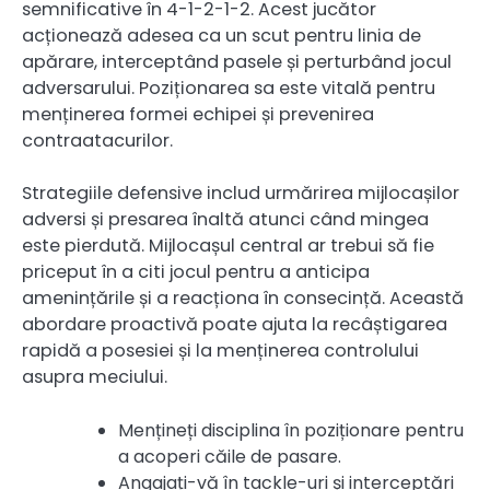
semnificative în 4-1-2-1-2. Acest jucător
acționează adesea ca un scut pentru linia de
apărare, interceptând pasele și perturbând jocul
adversarului. Poziționarea sa este vitală pentru
menținerea formei echipei și prevenirea
contraatacurilor.
Strategiile defensive includ urmărirea mijlocașilor
adversi și presarea înaltă atunci când mingea
este pierdută. Mijlocașul central ar trebui să fie
priceput în a citi jocul pentru a anticipa
amenințările și a reacționa în consecință. Această
abordare proactivă poate ajuta la recâștigarea
rapidă a posesiei și la menținerea controlului
asupra meciului.
Mențineți disciplina în poziționare pentru
a acoperi căile de pasare.
Angajați-vă în tackle-uri și interceptări