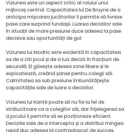
Viziunea este un aspect critic al rolului unui
mijlocaș central. Capacitatea lui De Bruyne de a
anticipa mișcarea jucătorilor îi permite să livreze
pase care surprind fundașii. Luarea deciziilor sale
în situații de mare presiune duce adesea la pase
decisive sau oportunități de gol.
Viziunea lui Modric este evidentă în capacitatea
sa de a citi jocul și de a lua decizii în fracțiuni de
secundă. El găsește adesea zone libere și le
exploatează, creând șanse pentru colegii săi.
Calmitatea sa sub presiune îmbunătățește
capacitățile sale de luare a deciziilor.
Viziunea lui Kanté poate să nu fie la fel de
strălucitoare ca a colegilor săi, dar înțelegerea sa
a jocului îi permite să se poziționeze eficient.
Deciziile sale de a intercepta și a distribui mingea
rapid duc adesea la contraatacuri de succes,