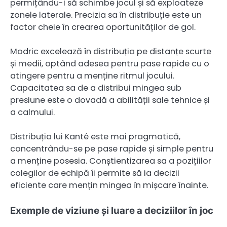
permițându-i să schimbe jocul și să exploateze
zonele laterale. Precizia sa în distribuție este un
factor cheie în crearea oportunităților de gol.
Modric excelează în distribuția pe distanțe scurte
și medii, optând adesea pentru pase rapide cu o
atingere pentru a menține ritmul jocului.
Capacitatea sa de a distribui mingea sub
presiune este o dovadă a abilității sale tehnice și
a calmului.
Distribuția lui Kanté este mai pragmatică,
concentrându-se pe pase rapide și simple pentru
a menține posesia. Conștientizarea sa a pozițiilor
colegilor de echipă îi permite să ia decizii
eficiente care mențin mingea în mișcare înainte.
Exemple de viziune și luare a deciziilor în joc