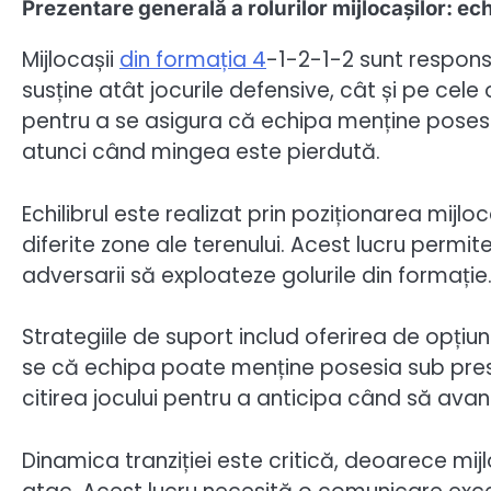
Prezentare generală a rolurilor mijlocașilor: echi
Mijlocașii
din formația 4
-1-2-1-2 sunt responsa
susține atât jocurile defensive, cât și pe cel
pentru a se asigura că echipa menține posesia,
atunci când mingea este pierdută.
Echilibrul este realizat prin poziționarea mijloc
diferite zone ale terenului. Acest lucru permite
adversarii să exploateze golurile din formație
Strategiile de suport includ oferirea de opțiu
se că echipa poate menține posesia sub presiun
citirea jocului pentru a anticipa când să avans
Dinamica tranziției este critică, deoarece mij