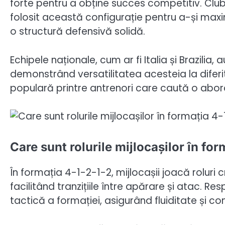
forte pentru a obține succes competitiv. Cl
folosit această configurație pentru a-și maxi
o structură defensivă solidă.
Echipele naționale, cum ar fi Italia și Brazil
demonstrând versatilitatea acesteia la diferit
populară printre antrenori care caută o aborda
Care sunt rolurile mijlocașilor în for
În formația 4-1-2-1-2, mijlocașii joacă roluri c
facilitând tranzițiile între apărare și atac. Res
tactică a formației, asigurând fluiditate și co