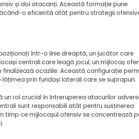
ofensiv și doi atacanți. Această formație pune
, făcând-o eficientă atât pentru strategii ofensiv
ziționați într-o linie dreaptă, un jucător care
locași centrali care leagă jocul, un mijlocaș ofe
 finalizează ocaziile. Această configurație perm
lățimea prin fundași laterali care se suprapun.
 un rol crucial în întreruperea atacurilor advers
centrali sunt responsabili atât pentru susținerea
c, în timp ce mijlocașul ofensiv se concentrează p
i.