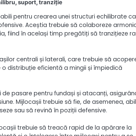
libru, suport, tranziție
bili pentru crearea unei structuri echilibrate c
e ofensive. Aceștia trebuie să colaboreze armoni
 fiind în același timp pregătiți să tranzițieze r
așilor centrali și laterali, care trebuie să acoper
 o distribuție eficientă a mingii și împiedică
.
ni de pasare pentru fundași și atacanți, asigurâ
e. Mijlocașii trebuie să fie, de asemenea, abili
eze sau să revină în poziții defensive.
locașii trebuie să treacă rapid de la apărare la