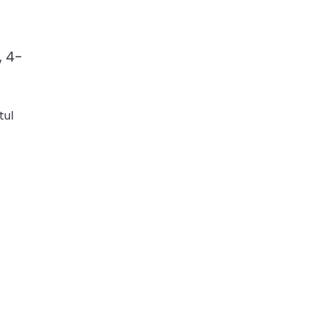
, 4-
tul