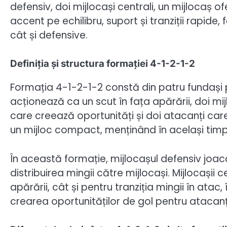
defensiv, doi mijlocași centrali, un mijlocaș 
accent pe echilibru, suport și tranziții rapide
cât și defensive.
Definiția și structura formației 4-1-2-1-2
Formația 4-1-2-1-2 constă din patru fundași po
acționează ca un scut în fața apărării, doi mij
care creează oportunități și doi atacanți care
un mijloc compact, menținând în același timp 
În această formație, mijlocașul defensiv joacă
distribuirea mingii către mijlocași. Mijlocașii 
apărării, cât și pentru tranziția mingii în ata
crearea oportunităților de gol pentru atacanț