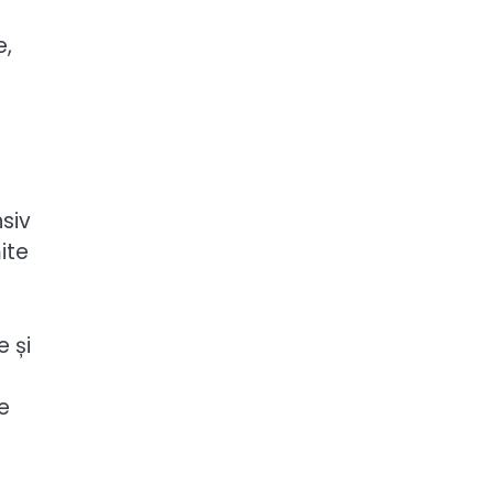
e,
nsiv
ite
e și
e