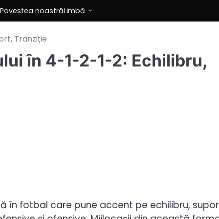
Povestea noastră
Limbă
ort, Tranziție
lui în 4-1-2-1-2: Echilibru,
ă în fotbal care pune accent pe echilibru, suport
efensive și ofensive. Mijlocașii din această forma