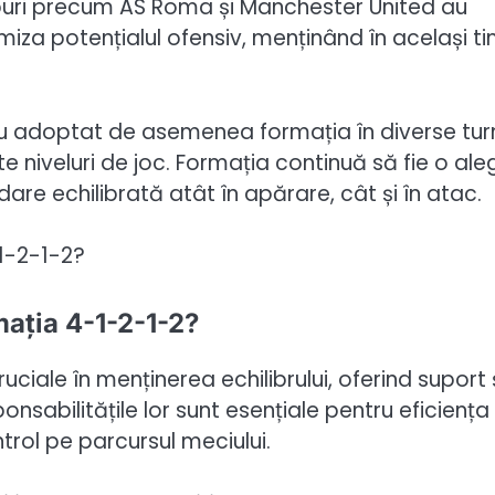
uburi precum AS Roma și Manchester United au
miza potențialul ofensiv, menținând în același t
ia, au adoptat de asemenea formația în diverse tur
e niveluri de joc. Formația continuă să fie o ale
re echilibrată atât în apărare, cât și în atac.
mația 4-1-2-1-2?
ruciale în menținerea echilibrului, oferind suport 
ponsabilitățile lor sunt esențiale pentru eficiența
ntrol pe parcursul meciului.