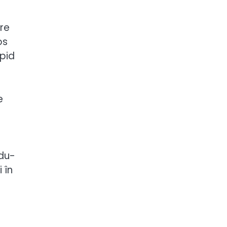
are
os
apid
e
ndu-
 în