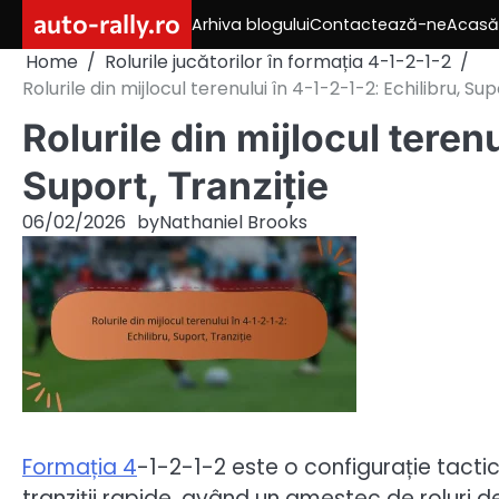
Skip
auto-rally.ro
Arhiva blogului
Contactează-ne
Acasă
to
Home
Rolurile jucătorilor în formația 4-1-2-1-2
content
Rolurile din mijlocul terenului în 4-1-2-1-2: Echilibru, Sup
Rolurile din mijlocul terenu
Suport, Tranziție
06/02/2026
by
Nathaniel Brooks
Formația 4
-1-2-1-2 este o configurație tactic
tranziții rapide, având un amestec de roluri d