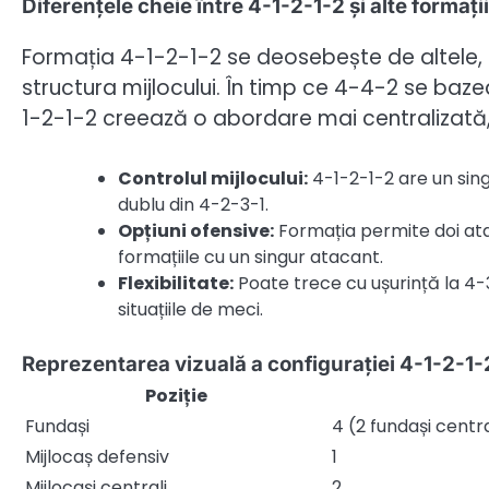
Diferențele cheie între 4-1-2-1-2 și alte formații
Formația 4-1-2-1-2 se deosebește de altele, c
structura mijlocului. În timp ce 4-4-2 se bazea
1-2-1-2 creează o abordare mai centralizată, 
Controlul mijlocului:
4-1-2-1-2 are un sin
dublu din 4-2-3-1.
Opțiuni ofensive:
Formația permite doi ata
formațiile cu un singur atacant.
Flexibilitate:
Poate trece cu ușurință la 4-
situațiile de meci.
Reprezentarea vizuală a configurației 4-1-2-1-
Poziție
Fundași
4 (2 fundași central
Mijlocaș defensiv
1
Mijlocași centrali
2