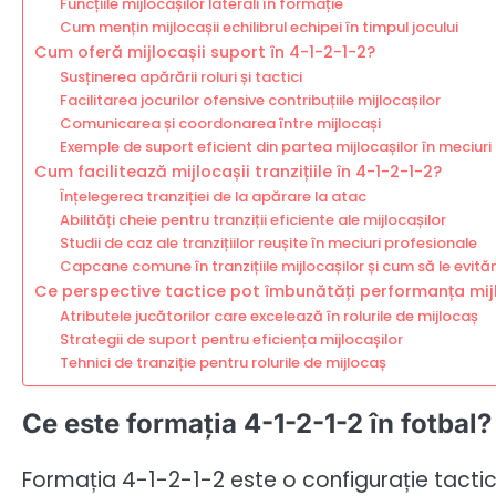
Funcțiile mijlocașilor laterali în formație
Cum mențin mijlocașii echilibrul echipei în timpul jocului
Cum oferă mijlocașii suport în 4-1-2-1-2?
Susținerea apărării roluri și tactici
Facilitarea jocurilor ofensive contribuțiile mijlocașilor
Comunicarea și coordonarea între mijlocași
Exemple de suport eficient din partea mijlocașilor în meciuri
Cum facilitează mijlocașii tranzițiile în 4-1-2-1-2?
Înțelegerea tranziției de la apărare la atac
Abilități cheie pentru tranziții eficiente ale mijlocașilor
Studii de caz ale tranzițiilor reușite în meciuri profesionale
Capcane comune în tranzițiile mijlocașilor și cum să le evit
Ce perspective tactice pot îmbunătăți performanța mijl
Atributele jucătorilor care excelează în rolurile de mijlocaș
Strategii de suport pentru eficiența mijlocașilor
Tehnici de tranziție pentru rolurile de mijlocaș
Ce este formația 4-1-2-1-2 în fotbal?
Formația 4-1-2-1-2 este o configurație tactică